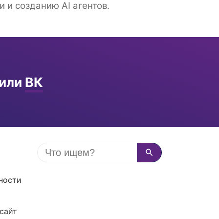
и созданию AI агентов.
или
ВК
ности
сайт