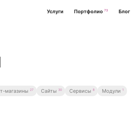
73
Услуги
Портфолио
Блог
I
27
30
8
1
ет-магазины
Сайты
Сервисы
Модули