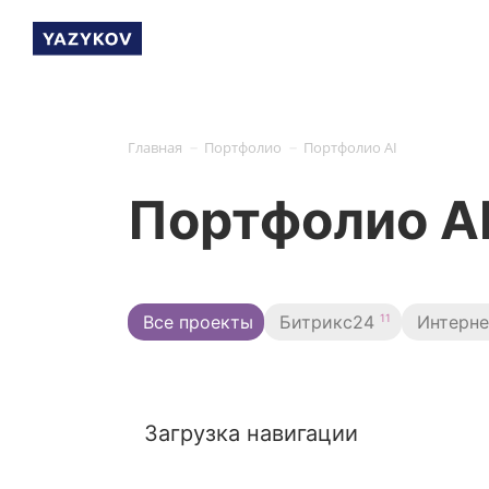
-
-
Главная
Портфолио
Портфолио AI
Портфолио A
11
Все проекты
Битрикс24
Интерн
Загрузка навигации