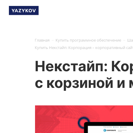
-
-
Главная
Купить программное обеспечение
Ша
Купить Некстайп: Корпорация – корпоративный сай
Некстайп: Ко
с корзиной и