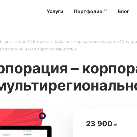
72
Услуги
Портфолио
Блог
-
блоны сайтов 1С-Битрикс
Шаблоны корпоративных сайтов 1С-Битри
т с корзиной и мультирегиональностью
рпорация – корпо
 мультирегиональ
23 900
₽