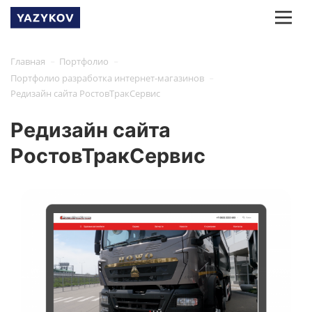
-
-
Главная
Портфолио
-
Портфолио разработка интернет-магазинов
Редизайн сайта РостовТракСервис
Редизайн сайта
РостовТракСервис