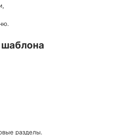
и,
ню.
 шаблона
овые разделы.