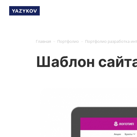
-
-
Главная
Портфолио
Портфолио разработка ин
Шаблон сайта