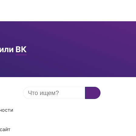
или
ВК
ности
сайт