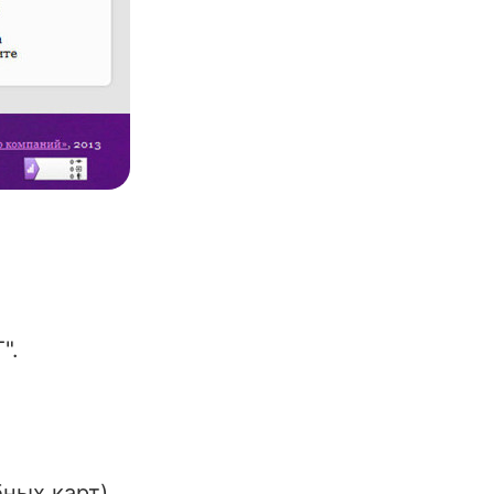
"
.
ных карт).