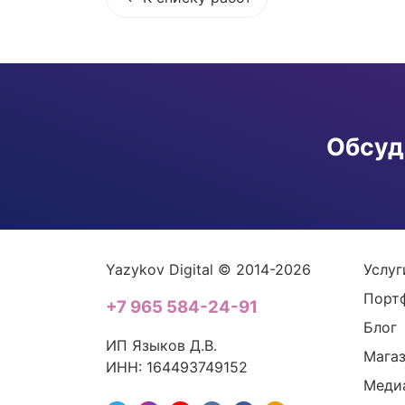
Обсуд
Yazykov Digital © 2014-2026
Услуг
Порт
+7 965 584-24-91
Блог
ИП Языков Д.В.
Мага
ИНН: 164493749152
Меди