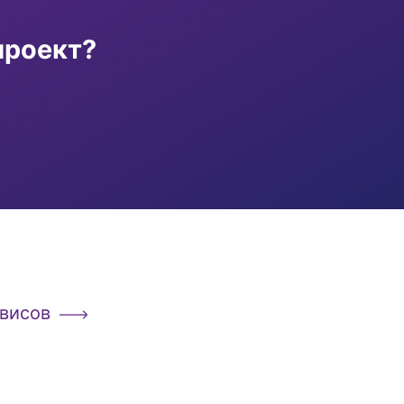
проект?
рвисов