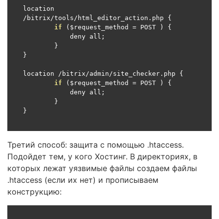
location 
/
bitrix
/
tools
/
html_editor_action
.
php 
{
if
(
$request_method 
=
 POST 
)
{
	    deny all
;
}
}
location 
/
bitrix
/
admin
/
site_checker
.
php 
{
if
(
$request_method 
=
 POST 
)
{
	    deny all
;
}
}
Третий способ: защита с помощью .htaccess.
Подойдет тем, у кого Хостинг. В директориях, в
которых лежат уязвимые файлы создаем файлы
.htaccess (если их нет) и прописываем
конструкцию: