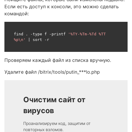
Если есть доступ к консоли, это можно сделать
командой:
find 
.
-
type f 
-
printf 
'%TY-%Tm-%Td %TT 
%p\n'
|
 sort 
-
r
Проверяем каждый файл из списка вручную.
Удалите файл /bitrix/tools/putin_***lo.php
Очистим сайт от
вирусов
Проанализируем код, защитим от
повторных взломов.