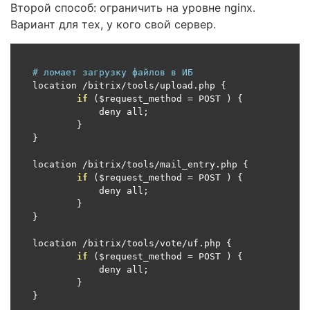
Второй способ: ограничить на уровне nginx.
Вариант для тех, у кого свой сервер.
# ломает загрузку файлов в ИБ
location 
/
bitrix
/
tools
/
upload
.
php 
{
if
(
$request_method 
=
 POST 
)
{
	    deny all
;
}
}
location 
/
bitrix
/
tools
/
mail_entry
.
php 
{
if
(
$request_method 
=
 POST 
)
{
	    deny all
;
}
}
location 
/
bitrix
/
tools
/
vote
/
uf
.
php 
{
if
(
$request_method 
=
 POST 
)
{
	    deny all
;
}
}