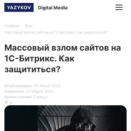
Digital Media
-
-
Главная
Блог
Массовый взлом сайтов на 1С-Битрикс. Как защититься?
Массовый взлом сайтов на
1С-Битрикс. Как
защититься?
Опубликовано:
30 Июня 2022
Изменено:
21 Марта 2025
Время чтения:
7 минут
🙈 ∞