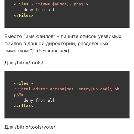
<Files
 ~ 
"^(имя файлов)\.php$"
>
</Files>
Вместо “имя файлов” – пишите список уязвимых
файлов в данной директории, разделенных
символом “|” (без кавычек).
Для /bitrix/tools/:
<Files
 ~ 
"^(html_editor_action|mail_entry|upload)\.ph
p$"
>
</Files>
Для /bitrix/tools/vote/: