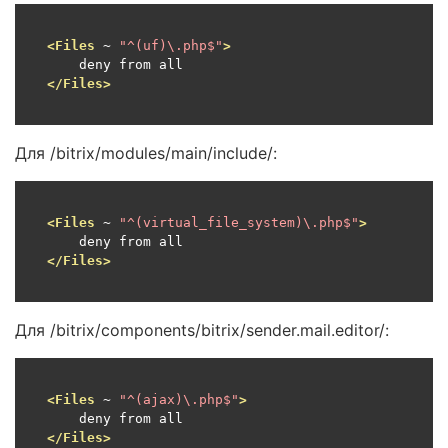
<Files
 ~ 
"^(uf)\.php$"
>
</Files>
Для /bitrix/modules/main/include/:
<Files
 ~ 
"^(virtual_file_system)\.php$"
>
</Files>
Для /bitrix/components/bitrix/sender.mail.editor/:
<Files
 ~ 
"^(ajax)\.php$"
>
</Files>