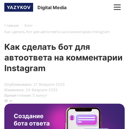
Digital Media
-
-
Главная
Блог
Как сделать бот для автоответа на комментарии Instagram
Как сделать бот для
автоответа на комментарии
Instagram
Опубликовано:
21 Февраля 2025
Изменено:
24 Февраля 2025
Время чтения:
5 минут
🙈 ∞