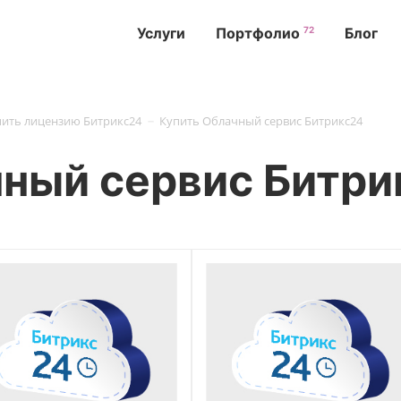
72
Услуги
Портфолио
Блог
-
пить лицензию Битрикс24
Купить Облачный сервис Битрикс24
чный сервис Битри