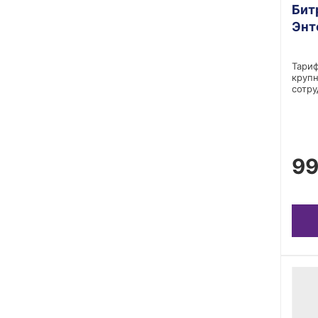
Бит
Энт
Тариф
крупн
сотру
99