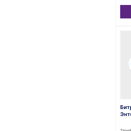
Бит
Энт
Тариф