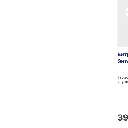
Бит
Энт
Тариф
крупн
39