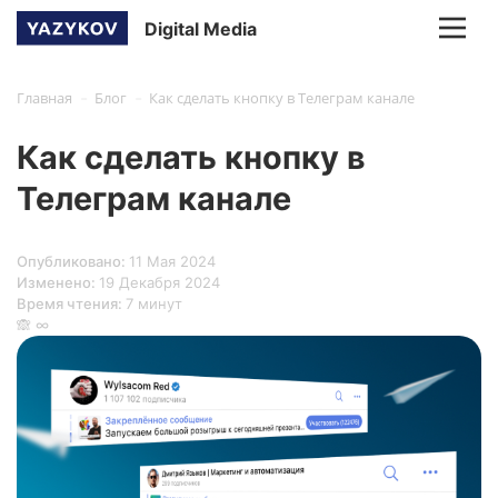
Digital Media
-
-
Главная
Блог
Как сделать кнопку в Телеграм канале
Как сделать кнопку в
Телеграм канале
Опубликовано:
11 Мая 2024
Изменено:
19 Декабря 2024
Время чтения:
7 минут
🙈 ∞